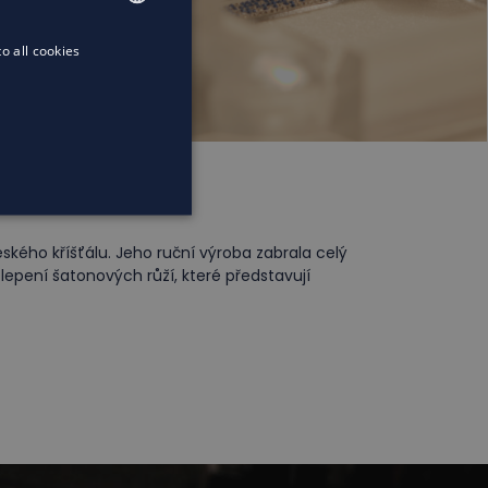
o all cookies
ENGLISH
ENGLISH
ého kříšťálu. Jeho ruční výroba zabrala celý
epení šatonových růží, které představují