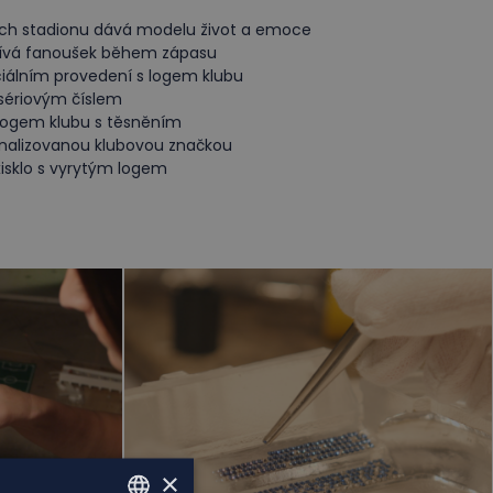
tech stadionu dává modelu život a emoce
žívá fanoušek během zápasu
ciálním provedení s logem klubu
 sériovým číslem
 logem klubu s těsněním
onalizovanou klubovou značkou
isklo s vyrytým logem
×