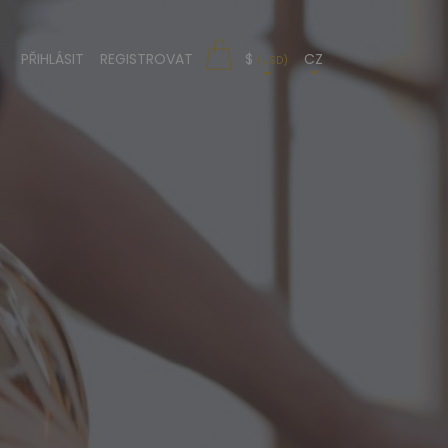
PŘIHLÁSIT
REGISTROVAT
$
CZ
(USD)