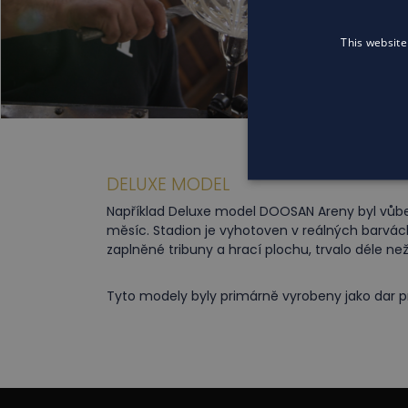
This website
DELUXE MODEL
Například Deluxe model DOOSAN Areny byl vůbec
měsíc. Stadion je vyhotoven v reálných barvách
zaplněné tribuny a hrací plochu, trvalo déle ne
Tyto modely byly primárně vyrobeny jako dar p