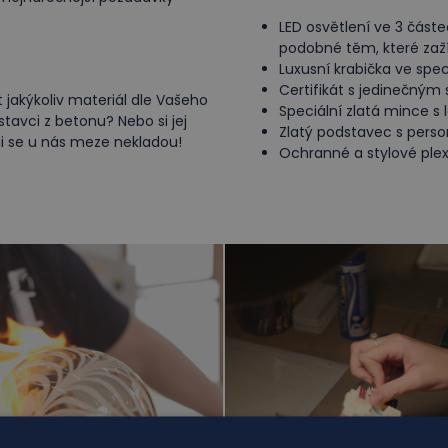
LED osvětlení ve 3 čás
podobné těm, které za
Luxusní krabička ve spe
Certifikát s jedinečným
akýkoliv materiál dle Vašeho
Speciální zlatá mince s
tavci z betonu? Nebo si jej
Zlatý podstavec s pers
ii se u nás meze nekladou!
Ochranné a stylové plex