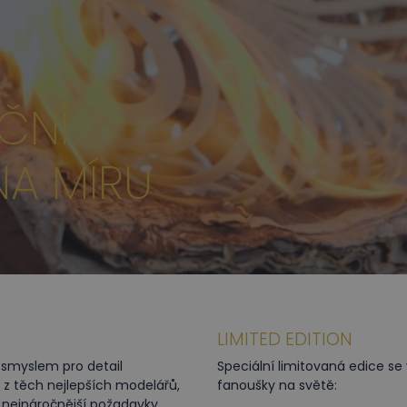
ČNÍ
NA MÍRU
LIMITED EDITION
smyslem pro detail
Speciální limitovaná edice se
m z těch nejlepších modelářů,
fanoušky na světě:
i nejnáročnější požadavky