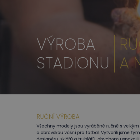
VÝROBA
RU
STADIONU
A 
RUČNÍ VÝROBA
Všechny modely jsou vyráběné ručně s velkým 
a obrovskou vášní pro fotbal. Vytvořili jsme tý
designéru, sklářů a truhlářů, abychom uspokojil